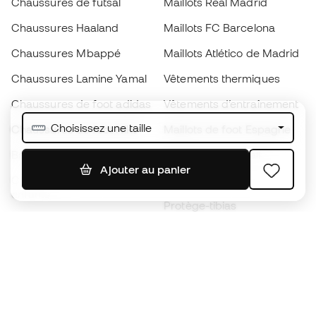
Chaussures de futsal
Maillots Real Madrid
Chaussures Haaland
Maillots FC Barcelona
Chaussures Mbappé
Maillots Atlético de Madrid
Chaussures Lamine Yamal
Vêtements thermiques
Chaussures de foot adidas
Vêtements d’entraînement
Choisissez une taille
Chaussures de foot Nike
Maillots de foot Espagne
Ballons de foot
Maillots de football
Ajouter au panier
Chaussures de foot pour
Imperméables
enfants
Protège-tibias
Gants pour enfant
Vêtements de gardien de
Chaussures pour enfants
but
Vètements pour enfants
Black Friday