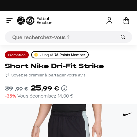
Promotion
Jusqu'à
78
Points Member
Short Nike Dri-Fit Strike
Soyez le premier à partager votre avis
25
,
99
€
39
,
99
€
-35%
Vous économisez
14,00 €