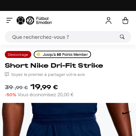
Déstockage
Jusqu'à
60
Points Member
Short Nike Dri-Fit Strike
Soyez le premier à partager votre avis
19
,
99
€
39
,
99
€
-50%
Vous économisez
20,00 €