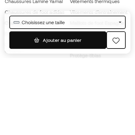
Chaussures Lamine Yamal
Vêtements thermiques
Chaussures de foot adidas
Vêtements d’entraînement
Choisissez une taille
Chaussures de foot Nike
Maillots de foot Espagne
Ballons de foot
Maillots de football
Ajouter au panier
Chaussures de foot pour
Imperméables
enfants
Protège-tibias
Gants pour enfant
Vêtements de gardien de
Chaussures pour enfants
but
Vètements pour enfants
Black Friday
Devenez
Member
dès maintenant