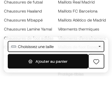
Chaussures de futsal
Maillots Real Madrid
Chaussures Haaland
Maillots FC Barcelona
Chaussures Mbappé
Maillots Atlético de Madrid
Chaussures Lamine Yamal
Vêtements thermiques
Chaussures de foot adidas
Vêtements d’entraînement
Choisissez une taille
Chaussures de foot Nike
Maillots de foot Espagne
Ballons de foot
Maillots de football
Ajouter au panier
Chaussures de foot pour
Imperméables
enfants
Protège-tibias
Gants pour enfant
Vêtements de gardien de
Chaussures pour enfants
but
Vètements pour enfants
Black Friday