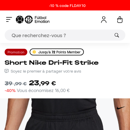
-10 % code FLDAY10
Promotion
Jusqu'à
72
Points Member
Short Nike Dri-Fit Strike
Soyez le premier à partager votre avis
23
,
99
€
39
,
99
€
-40%
Vous économisez
16,00 €