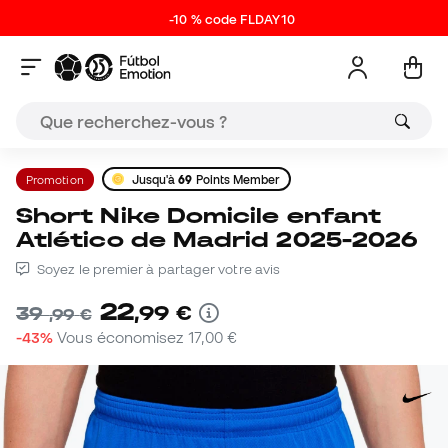
-10 % code FLDAY10
Promotion
Jusqu'à
69
Points Member
Short Nike Domicile enfant
Atlético de Madrid 2025-2026
Soyez le premier à partager votre avis
22
,
99
€
39
,
99
€
-43%
Vous économisez
17,00 €