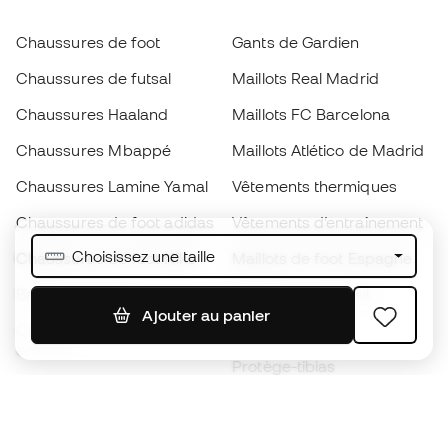
Chaussures de foot
Gants de Gardien
Chaussures de futsal
Maillots Real Madrid
Chaussures Haaland
Maillots FC Barcelona
Chaussures Mbappé
Maillots Atlético de Madrid
Chaussures Lamine Yamal
Vêtements thermiques
Chaussures de foot adidas
Vêtements d’entraînement
Choisissez une taille
Chaussures de foot Nike
Maillots de foot Espagne
Ballons de foot
Maillots de football
Ajouter au panier
Chaussures de foot pour
Imperméables
enfants
Protège-tibias
Gants pour enfant
Vêtements de gardien de
Chaussures pour enfants
but