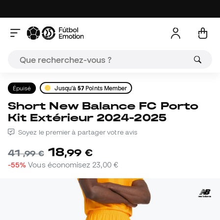
Épuisé
Jusqu'à
57
Points Member
Short New Balance FC Porto
Kit Extérieur 2024-2025
Soyez le premier à partager votre avis
18
,
99
€
41
,
99
€
-55%
Vous économisez
23,00 €