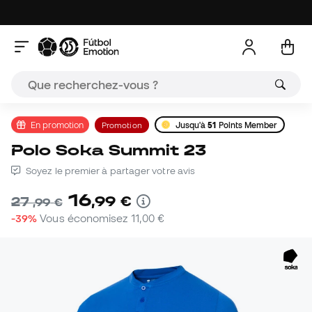
En promotion
Promotion
Jusqu'à
51
Points Member
Polo Soka Summit 23
Soyez le premier à partager votre avis
16
,
99
€
27
,
99
€
-39%
Vous économisez
11,00 €