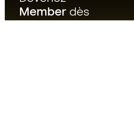
Member
dès
maintenant
Téléchargez maintenant
l'application pour les
passionnés du matériel de foot
et profitez d'un achat plus
rapide et pratique.