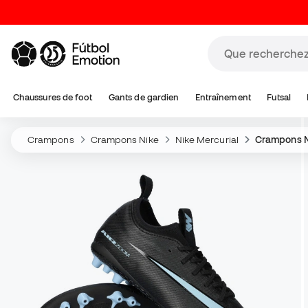
Chaussures de foot
Gants de gardien
Entraînement
Futsal
Crampons
Crampons Nike
Nike Mercurial
Crampons N