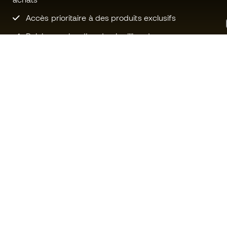
Accès prioritaire à des produits exclusifs
Rejoignez plus d’un demi-million de
membres.
Besoin d'aide ?
Fútbol Emot
Service client
La communa
Échanges et retours
Rejoignez no
Guide de l'équipement de football
Conditions g
Guide des tailles
Politique de 
Compliance
Politique de c
Sites Web internationaux de
Mentions Lég