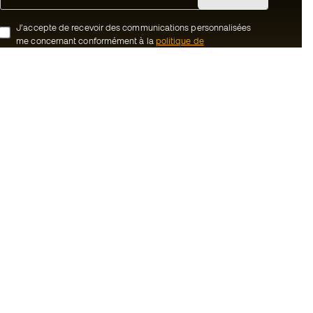
J’accepte de recevoir des communications personnalisées
me concernant conformément à la
politique de
confidentialité
de Sports Emotion.
ion
#BeTheBest
uté Member
Chez Sports Emotion, nous encourageons
une culture de vie sportive axée sur le
tre équipe
bien-être total de l’athlète, grâce à un
écosystème construit autour de la
énérales de vente
spécialisation de chacune des marques
qui composent le groupe.
cookies
Voir tous les magasins
onfidentialité
ales