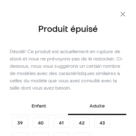
-10 % code FLDAY10
Produit épuisé
Désolé! Ce produit est actuellement en rupture de
Épuisé
Jusqu'à
138
Points Member
stock et nous ne prévoyons pas de le restocker. Ci-
Chaussures de futsal Puma
dessous, nous vous suggérons un certain nombre
Ultra 5 Pro Court
de modèles avec des caractéristiques similaires à
celles du modèle que vous avez consulté avec la
(
1
)
taille dont vous avez besoin.
45
,
99
€
119
,
99
€
-62%
Vous économisez
74,00 €
Enfant
Adulte
39
40
41
42
43