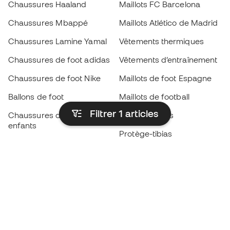
Chaussures Haaland
Maillots FC Barcelona
Chaussures Mbappé
Maillots Atlético de Madrid
Chaussures Lamine Yamal
Vêtements thermiques
Chaussures de foot adidas
Vêtements d’entraînement
Chaussures de foot Nike
Maillots de foot Espagne
Ballons de foot
Maillots de football
Filtrer 1
articles
Chaussures de foot pour
Imperméables
enfants
Protège-tibias
Gants pour enfant
Vêtements de gardien de
Chaussures pour enfants
but
Vètements pour enfants
Black Friday