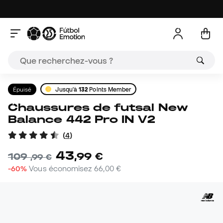
Épuisé
Jusqu'à
132
Points Member
Chaussures de futsal New
Balance 442 Pro IN V2
(
4
)
43
,
99
€
109
,
99
€
-60%
Vous économisez
66,00 €