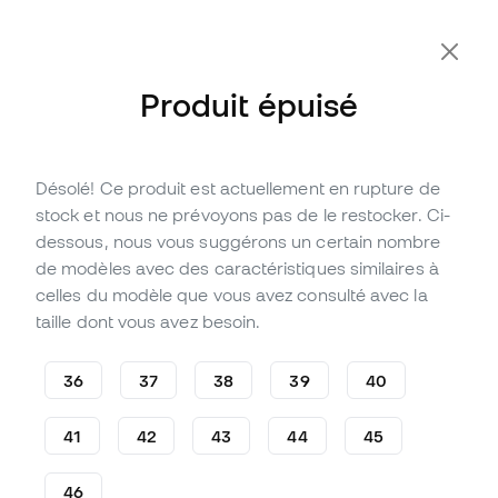
Produit épuisé
Désolé! Ce produit est actuellement en rupture de
Épuisé
Jusqu'à
189
Points Member
stock et nous ne prévoyons pas de le restocker. Ci-
Chaussure de football Puma
dessous, nous vous suggérons un certain nombre
Ultra 5 Pro MG
de modèles avec des caractéristiques similaires à
celles du modèle que vous avez consulté avec la
(
2
)
taille dont vous avez besoin.
62
,
99
€
139
,
99
€
-55%
Vous économisez
77,00 €
36
37
38
39
40
41
42
43
44
45
46