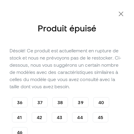
-10 % code FLDAY10
Produit épuisé
Désolé! Ce produit est actuellement en rupture de
Épuisé
Jusqu'à
264
Points Member
stock et nous ne prévoyons pas de le restocker. Ci-
Chaussure de football Puma
dessous, nous vous suggérons un certain nombre
King Ultimate MxSG
de modèles avec des caractéristiques similaires à
celles du modèle que vous avez consulté avec la
(
13
)
taille dont vous avez besoin.
87
,
99
€
219
,
99
€
-60%
Vous économisez
132,00 €
36
37
38
39
40
41
42
43
44
45
46