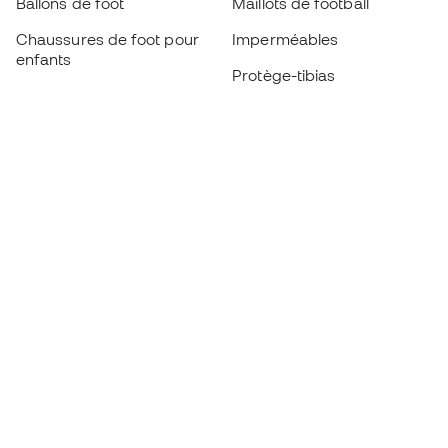
Ballons de foot
Maillots de football
Chaussures de foot pour
Imperméables
enfants
Protège-tibias
Gants pour enfant
Vêtements de gardien de
Chaussures pour enfants
but
Vètements pour enfants
Black Friday
Devenez
Member
dès maintenant
Cumulez des points et économisez sur vos
achats
Accès prioritaire à des produits exclusifs
Rejoignez plus d’un demi-million de membres.