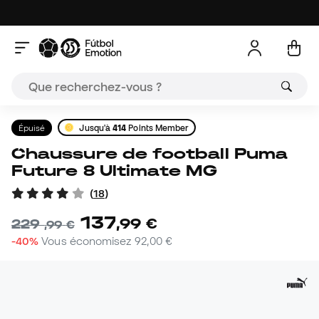
Épuisé
Jusqu'à
414
Points Member
Chaussure de football Puma
Future 8 Ultimate MG
(
18
)
137
,
99
€
229
,
99
€
-40%
Vous économisez
92,00 €