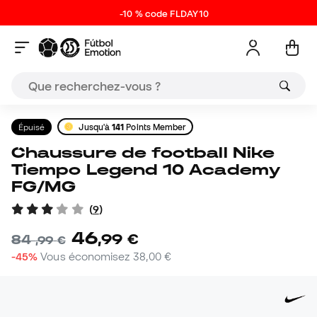
-10 % code FLDAY10
Épuisé
Jusqu'à
141
Points Member
Chaussure de football Nike
Tiempo Legend 10 Academy
FG/MG
(
9
)
46
,
99
€
84
,
99
€
-45%
Vous économisez
38,00 €