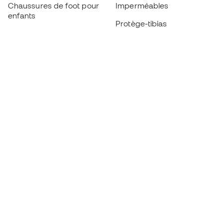
Chaussures de foot pour
Imperméables
enfants
Protège-tibias
Gants pour enfant
Vêtements de gardien de
Chaussures pour enfants
but
Vètements pour enfants
Black Friday
Devenez
Member
dès maintenant
Cumulez des points et économisez sur vos
achats
Accès prioritaire à des produits exclusifs
Rejoignez plus d’un demi-million de membres.