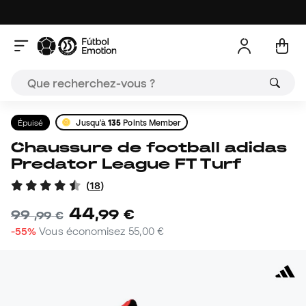
Épuisé
Jusqu'à
135
Points Member
Chaussure de football adidas
Predator League FT Turf
(
18
)
44
,
99
€
99
,
99
€
-55%
Vous économisez
55,00 €