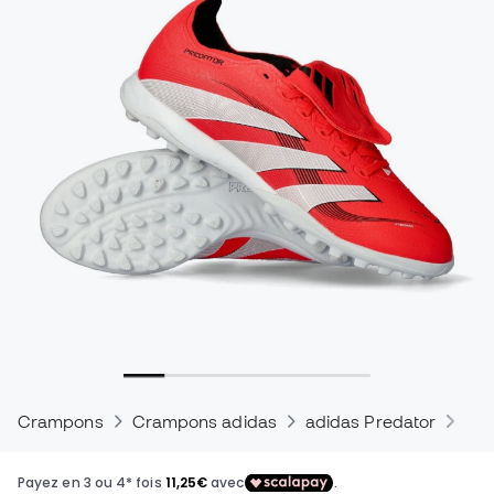
Crampons
Crampons adidas
adidas Predator
Cra