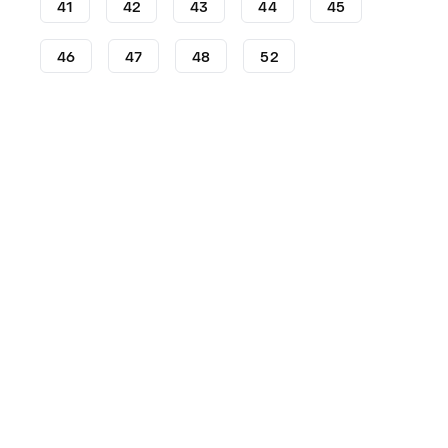
41
42
43
44
45
46
47
48
52
Crampons
Crampons adidas
adidas Predator
Cra