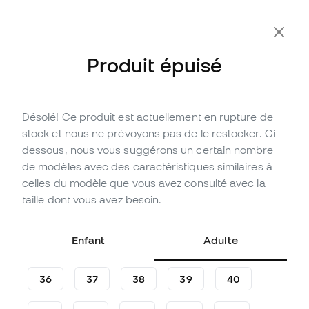
Produit épuisé
Désolé! Ce produit est actuellement en rupture de
Épuisé
Jusqu'à
525
Points Member
stock et nous ne prévoyons pas de le restocker. Ci-
Chaussure de football adidas
dessous, nous vous suggérons un certain nombre
Predator Elite LL AG
de modèles avec des caractéristiques similaires à
celles du modèle que vous avez consulté avec la
(
59
)
taille dont vous avez besoin.
174
,
99
€
269
,
99
€
-35%
Vous économisez
95,00 €
Enfant
Adulte
36
37
38
39
40