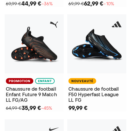
44,99 €
62,99 €
69,99 €
−36%
69,99 €
−10%
PROMOTION
ENFANT
NOUVEAUTÉ
Chaussure de football
Chaussure de football
Enfant Future 9 Match
F50 Hyperfast League
LL FG/AG
LL FG
35,99 €
99,99 €
64,99 €
−45%