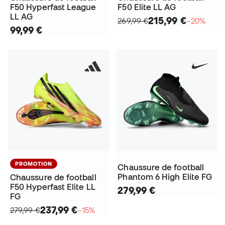
F50 Hyperfast League
F50 Elite LL AG
LL AG
215,99 €
269,99 €
−20%
99,99 €
PROMOTION
Chaussure de football
Phantom 6 High Elite FG
Chaussure de football
F50 Hyperfast Elite LL
279,99 €
FG
237,99 €
279,99 €
−15%