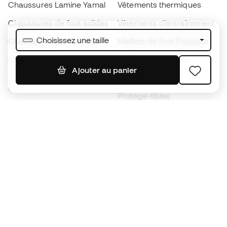
Chaussures Lamine Yamal
Vêtements thermiques
Chaussures de foot adidas
Vêtements d’entraînement
Choisissez une taille
Chaussures de foot Nike
Maillots de foot Espagne
Ballons de foot
Maillots de football
Ajouter au panier
Chaussures de foot pour
Imperméables
enfants
Protège-tibias
Gants pour enfant
Vêtements de gardien de
Chaussures pour enfants
but
Vètements pour enfants
Black Friday
Devenez
Member
dès maintenant