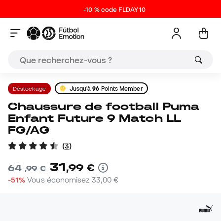
-10 % code FLDAY10
Déstockage
Jusqu'à
96
Points Member
Chaussure de football Puma
Enfant Future 9 Match LL
FG/AG
(
3
)
31
,
99
€
64
,
99
€
-51%
Vous économisez
33,00 €