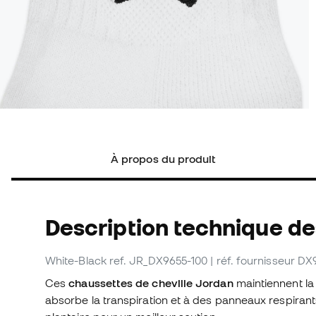
À propos du produit
Description technique d
White-Black
ref. JR_DX9655-100
| réf. fournisseur D
Ces
chaussettes de cheville Jordan
maintiennent la r
absorbe la transpiration et à des panneaux respirants 