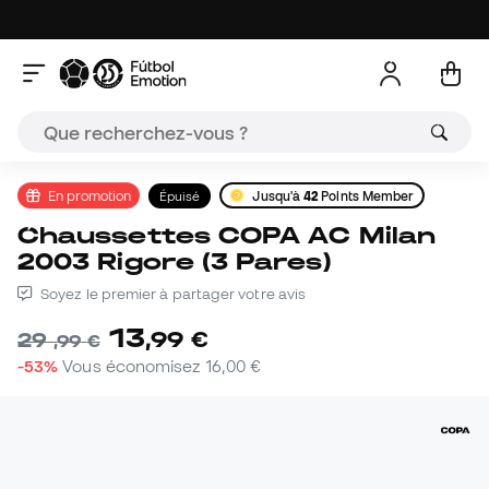
En promotion
Épuisé
Jusqu'à
42
Points Member
Chaussettes COPA AC Milan
2003 Rigore (3 Pares)
Soyez le premier à partager votre avis
13
,
99
€
29
,
99
€
-53%
Vous économisez
16,00 €