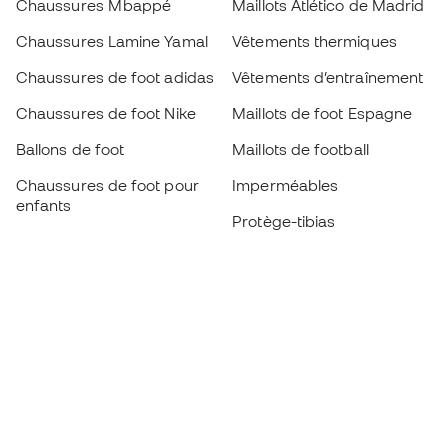
Chaussures Mbappé
Maillots Atlético de Madrid
Chaussures Lamine Yamal
Vêtements thermiques
Chaussures de foot adidas
Vêtements d’entraînement
Chaussures de foot Nike
Maillots de foot Espagne
Ballons de foot
Maillots de football
Chaussures de foot pour
Imperméables
enfants
Protège-tibias
Gants pour enfant
Vêtements de gardien de
Chaussures pour enfants
but
Vètements pour enfants
Black Friday
Devenez
Member
dès maintenant