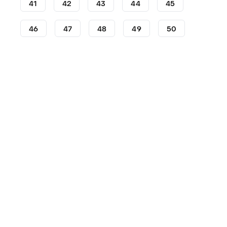
41
42
43
44
45
46
47
48
49
50
Lifestyle
Sneakers - Lifestyle
Sneakers adidas
Snea