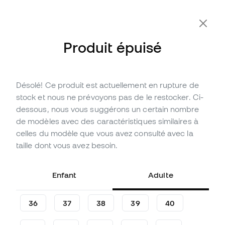
-10 % code FLDAY10
Produit épuisé
Désolé! Ce produit est actuellement en rupture de
Épuisé
Jusqu'à
240
Points Member
stock et nous ne prévoyons pas de le restocker. Ci-
Baskets adidas Sl 72 Rs
dessous, nous vous suggérons un certain nombre
de modèles avec des caractéristiques similaires à
(
6
)
celles du modèle que vous avez consulté avec la
79
,
99
€
taille dont vous avez besoin.
99
,
99
€
-20%
Vous économisez
20,00 €
Enfant
Adulte
36
37
38
39
40