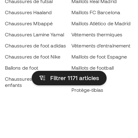
Chaussures de futsal
Maillots Real Madrid
Chaussures Haaland
Maillots FC Barcelona
Chaussures Mbappé
Maillots Atlético de Madrid
Chaussures Lamine Yamal
Vêtements thermiques
Chaussures de foot adidas
Vêtements d’entraînement
Chaussures de foot Nike
Maillots de foot Espagne
Ballons de foot
Maillots de football
Filtrer 1171
articles
Chaussures de foot pour
Imperméables
enfants
Protège-tibias
Gants pour enfant
Vêtements de gardien de
Chaussures pour enfants
but
Vètements pour enfants
Black Friday