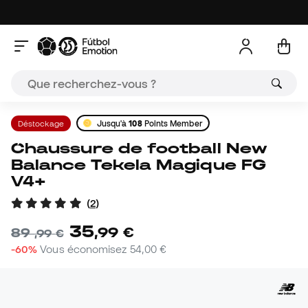
Déstockage
Jusqu'à
108
Points Member
Chaussure de football New
Balance Tekela Magique FG
V4+
(
2
)
35
,
99
€
89
,
99
€
-60%
Vous économisez
54,00 €