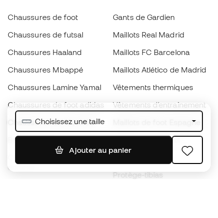
Chaussures de foot
Gants de Gardien
Chaussures de futsal
Maillots Real Madrid
Chaussures Haaland
Maillots FC Barcelona
Chaussures Mbappé
Maillots Atlético de Madrid
Chaussures Lamine Yamal
Vêtements thermiques
Chaussures de foot adidas
Vêtements d’entraînement
Choisissez une taille
Chaussures de foot Nike
Maillots de foot Espagne
Ballons de foot
Maillots de football
Ajouter au panier
Chaussures de foot pour
Imperméables
enfants
Protège-tibias
Gants pour enfant
Vêtements de gardien de
Chaussures pour enfants
but