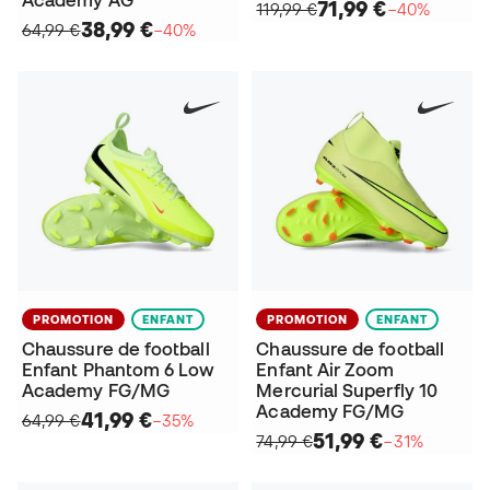
Academy AG
71,99 €
119,99 €
−40%
38,99 €
64,99 €
−40%
PROMOTION
ENFANT
PROMOTION
ENFANT
Chaussure de football
Chaussure de football
Enfant Phantom 6 Low
Enfant Air Zoom
Academy FG/MG
Mercurial Superfly 10
Academy FG/MG
41,99 €
64,99 €
−35%
51,99 €
74,99 €
−31%