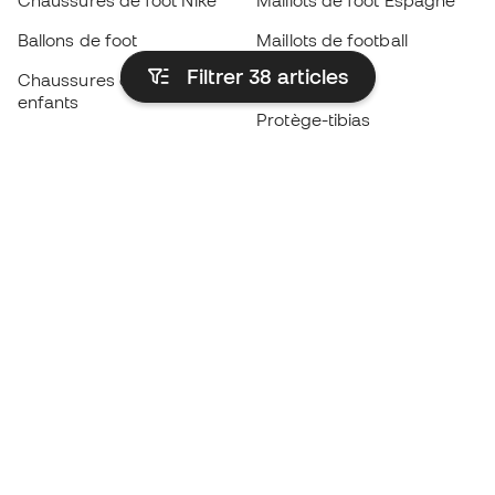
Chaussures de foot Nike
Maillots de foot Espagne
Ballons de foot
Maillots de football
Filtrer 38
articles
Chaussures de foot pour
Imperméables
enfants
Protège-tibias
Gants pour enfant
Vêtements de gardien de
Chaussures pour enfants
but
Vètements pour enfants
Black Friday
Devenez
Member
dès maintenant
Cumulez des points et économisez sur vos
achats
Accès prioritaire à des produits exclusifs