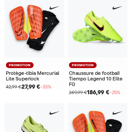
PROMOTION
PROMOTION
Protège-tibia Mercurial
Chaussure de football
Lite Superlock
Tiempo Legend 10 Elite
FG
27,99 €
42,99 €
−35%
186,99 €
249,99 €
−25%