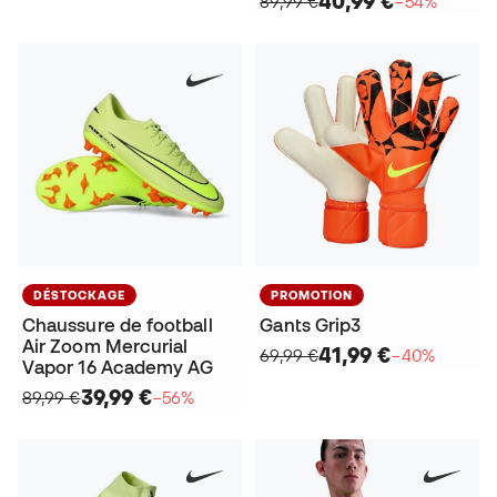
40,99 €
89,99 €
−54%
DÉSTOCKAGE
PROMOTION
Chaussure de football
Gants Grip3
Air Zoom Mercurial
41,99 €
69,99 €
−40%
Vapor 16 Academy AG
39,99 €
89,99 €
−56%