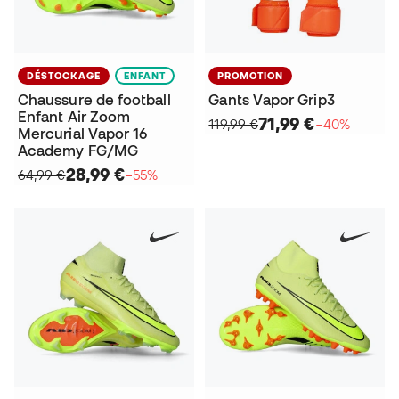
DÉSTOCKAGE
ENFANT
PROMOTION
Chaussure de football
Gants Vapor Grip3
Enfant Air Zoom
71,99 €
119,99 €
−40%
Mercurial Vapor 16
Academy FG/MG
28,99 €
64,99 €
−55%