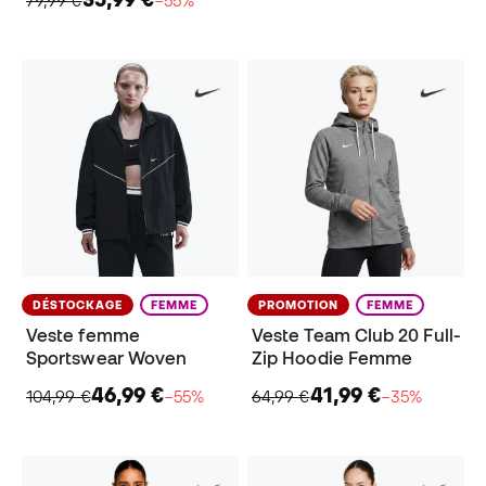
DÉSTOCKAGE
FEMME
PROMOTION
FEMME
Veste femme
Veste Team Club 20 Full-
Sportswear Woven
Zip Hoodie Femme
46,99 €
41,99 €
104,99 €
−55%
64,99 €
−35%