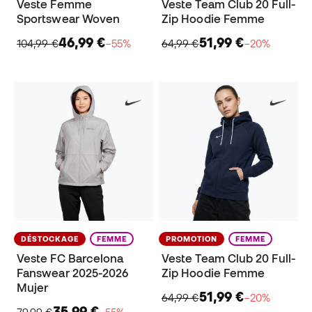
Veste Femme
Veste Team Club 20 Full-
Sportswear Woven
Zip Hoodie Femme
46,99 €
51,99 €
104,99 €
−55%
64,99 €
−20%
DÉSTOCKAGE
FEMME
PROMOTION
FEMME
Veste FC Barcelona
Veste Team Club 20 Full-
Fanswear 2025-2026
Zip Hoodie Femme
Mujer
51,99 €
64,99 €
−20%
35,99 €
79,99 €
−55%