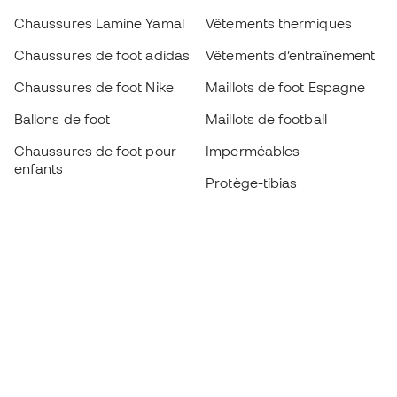
Chaussures Lamine Yamal
Vêtements thermiques
Chaussures de foot adidas
Vêtements d’entraînement
Chaussures de foot Nike
Maillots de foot Espagne
Ballons de foot
Maillots de football
Chaussures de foot pour
Imperméables
enfants
Protège-tibias
Gants pour enfant
Vêtements de gardien de
Chaussures pour enfants
but
Vètements pour enfants
Black Friday
Devenez
Member
dès maintenant