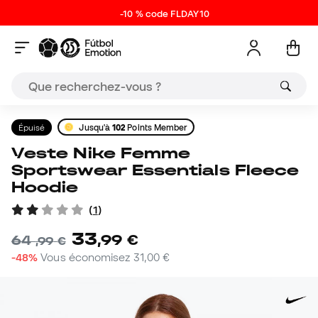
-10 % code FLDAY10
Épuisé
Jusqu'à
102
Points Member
Veste Nike Femme
Sportswear Essentials Fleece
Hoodie
(
1
)
33
,
99
€
64
,
99
€
-48%
Vous économisez
31,00 €