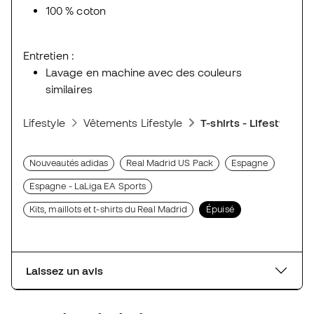
100 % coton
Entretien :
Lavage en machine avec des couleurs
similaires
Lifestyle
Vêtements Lifestyle
T-shirts - Lifestyle
Nouveautés adidas
Real Madrid US Pack
Espagne
Espagne - LaLiga EA Sports
Kits, maillots et t-shirts du Real Madrid
Épuisé
Laissez un avis