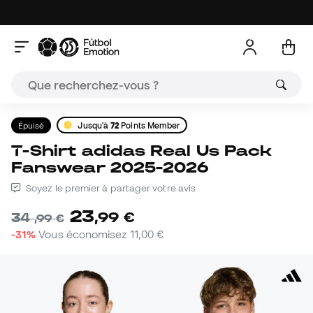
Épuisé
Jusqu'à
72
Points Member
T-Shirt adidas Real Us Pack
Fanswear 2025-2026
Soyez le premier à partager votre avis
23
,
99
€
34
,
99
€
-31%
Vous économisez
11,00 €