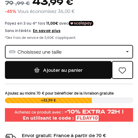
43
,
99
€
79
,
99
€
-45%
Vous économisez
36,00 €
Choisissez une taille
Ajouter au panier
Ajoutez au moins
70 €
pour bénéficier de la livraison gratuite
0,00 €
+43,99 €
Envoi gratuit: France à partir de 70 €