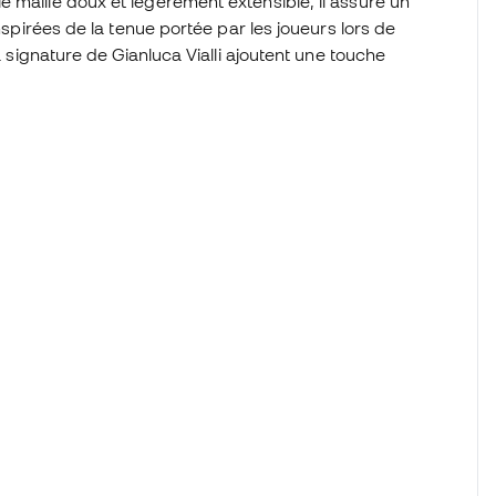
 maille doux et légèrement extensible, il assure un
inspirées de la tenue portée par les joueurs lors de
a signature de Gianluca Vialli ajoutent une touche