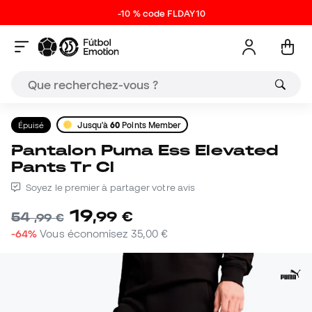
-10 % code FLDAY10
Épuisé
Jusqu'à
60
Points Member
Pantalon Puma Ess Elevated
Pants Tr Cl
Soyez le premier à partager votre avis
19
,
99
€
54
,
99
€
-64%
Vous économisez
35,00 €