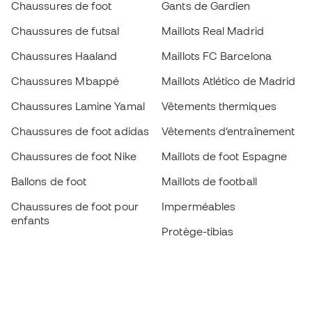
Chaussures de foot
Gants de Gardien
Chaussures de futsal
Maillots Real Madrid
Chaussures Haaland
Maillots FC Barcelona
Chaussures Mbappé
Maillots Atlético de Madrid
Chaussures Lamine Yamal
Vêtements thermiques
Chaussures de foot adidas
Vêtements d’entraînement
Chaussures de foot Nike
Maillots de foot Espagne
Ballons de foot
Maillots de football
Chaussures de foot pour
Imperméables
enfants
Protège-tibias
Gants pour enfant
Vêtements de gardien de
Chaussures pour enfants
but
Vètements pour enfants
Black Friday