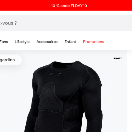
-10 % code FLDAY10
Fans
Lifestyle
Accessoires
Enfant
Promotions
 gardien