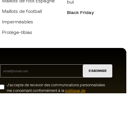
Maillots de foot Espagne
but
Maillots de football
Black Friday
Imperméables
Protège-tibias
S'ABONNER
J’accepte de recevoir des communications personnalisées
me concernant conformément à la
politique de
confidentialité
de Sports Emotion.