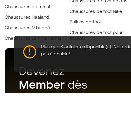
Chaussures de foot adidas
Chaussures de futsal
Chaussures de foot Nike
Chaussures Haaland
Ballons de foot
Chaussures Mbappé
Chaussures de foot pour
Chaussures Lamine Yamal
enfants
Plus que 3 article(s) disponible(s). Ne tard
pas à choisir !
Devenez
Member
dès
maintenant