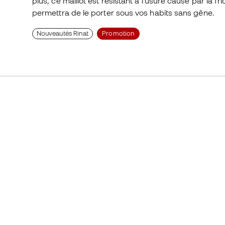
plus, ce maillot est résistant à l'usure causé par la f
permettra de le porter sous vos habits sans gêne.
Nouveautés Rinat
Promotion