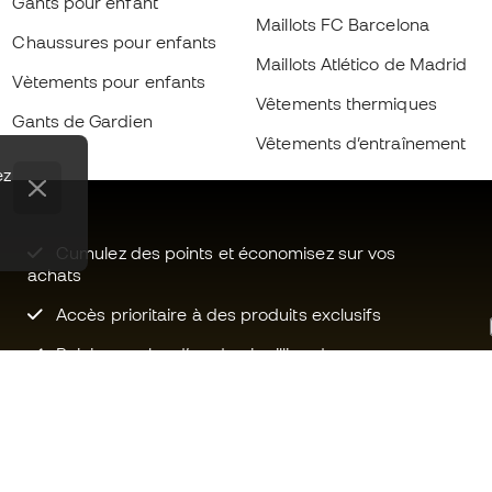
Gants pour enfant
Maillots FC Barcelona
Chaussures pour enfants
Maillots Atlético de Madrid
Vètements pour enfants
Vêtements thermiques
Gants de Gardien
Vêtements d’entraînement
ez
Cumulez des points et économisez sur vos
achats
Accès prioritaire à des produits exclusifs
Rejoignez plus d’un demi-million de
membres.