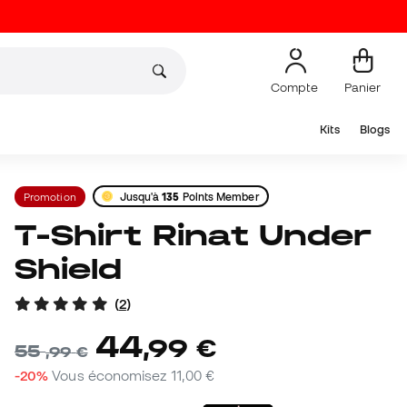
Compte
Panier
Kits
Blogs
Promotion
Jusqu'à
135
Points Member
T-Shirt Rinat Under
Shield
(
2
)
44
,
99
€
55
,
99
€
-20%
Vous économisez
11,00 €