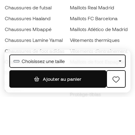
Chaussures de futsal
Maillots Real Madrid
Chaussures Haaland
Maillots FC Barcelona
Chaussures Mbappé
Maillots Atlético de Madrid
Chaussures Lamine Yamal
Vêtements thermiques
Chaussures de foot adidas
Vêtements d’entraînement
Choisissez une taille
Chaussures de foot Nike
Maillots de foot Espagne
Ballons de foot
Maillots de football
Ajouter au panier
Chaussures de foot pour
Imperméables
enfants
Protège-tibias
Gants pour enfant
Vêtements de gardien de
Chaussures pour enfants
but
Vètements pour enfants
Black Friday