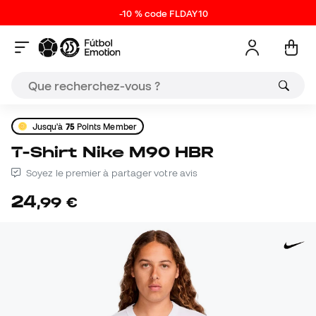
-10 % code FLDAY10
Jusqu'à
75
Points Member
T-Shirt Nike M90 HBR
Soyez le premier à partager votre avis
24
,
99
€