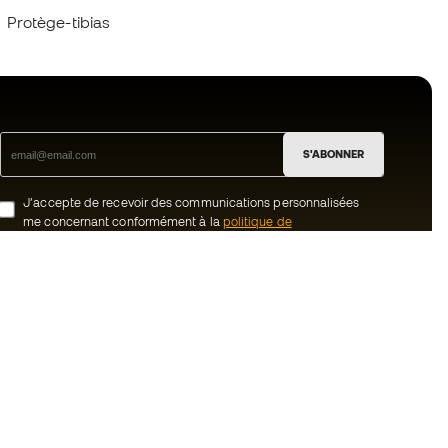
Protège-tibias
S'ABONNER
J’accepte de recevoir des communications personnalisées
me concernant conformément à la
politique de
confidentialité
de Sports Emotion.
ion
#BeTheBest
uté Member
Chez Sports Emotion, nous encourageons
une culture de vie sportive axée sur le