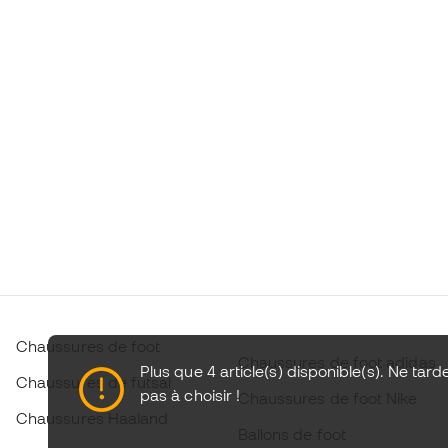
Chaussures de foot
Chaussures de foot adidas
Plus que 4 article(s) disponible(s). Ne tard
Chaussures de futsal
pas à choisir !
Chaussures de foot Nike
Chaussures Haaland
Ballons de foot