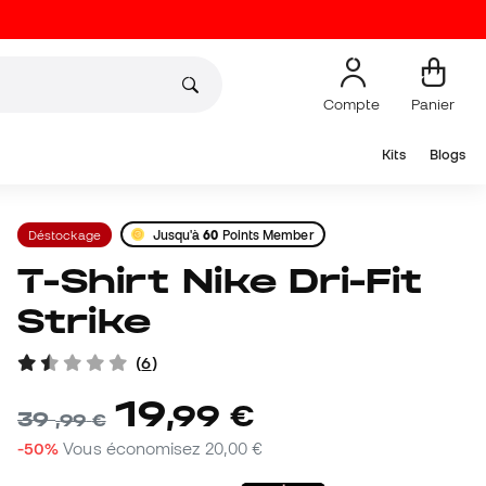
Compte
Panier
Kits
Blogs
Déstockage
Jusqu'à
60
Points Member
T-Shirt Nike Dri-Fit
Strike
(
6
)
19
,
99
€
39
,
99
€
-50%
Vous économisez
20,00 €