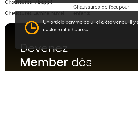
Chaussures Mbappé
Chaussures de foot pour
Chaussures Lamine Yamal
enfants
Un article comme celui-ci a été vendu, il y 
seulement 6 heures.
Devenez
Member
dès
maintenant
Téléchargez maintenant
l'application pour les
passionnés du matériel de foot