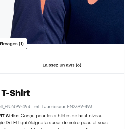
d'images (1)
Laissez un avis (6)
T-Shirt
 NI_FN2399-493
| réf. fournisseur FN2399-493
FIT Strike
. Conçu pour les athlètes de haut niveau
ogie Dri-FIT qui éloigne la sueur de votre peau et vous