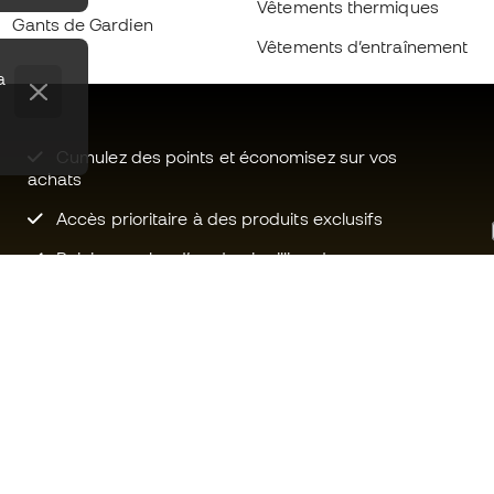
Vêtements thermiques
Gants de Gardien
Vêtements d’entraînement
a
Cumulez des points et économisez sur vos
achats
Accès prioritaire à des produits exclusifs
Rejoignez plus d’un demi-million de
membres.
Besoin d'aide ?
Fútbol Emot
Service client
La communa