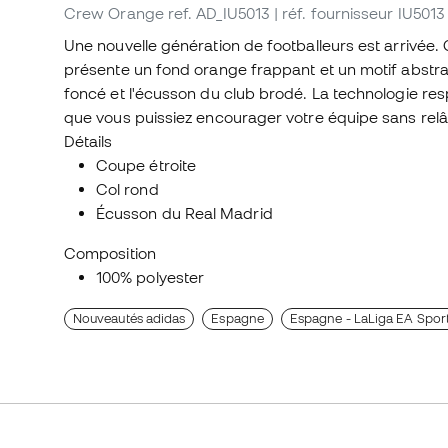
Crew Orange
ref. AD_IU5013
| réf. fournisseur IU5013
Une nouvelle génération de footballeurs est arrivée. 
présente un fond orange frappant et un motif abstrait 
foncé et l'écusson du club brodé. La technologie r
que vous puissiez encourager votre équipe sans rel
Détails
Coupe étroite
Col rond
Écusson du Real Madrid
Composition
100% polyester
Nouveautés adidas
Espagne
Espagne - LaLiga EA Spor