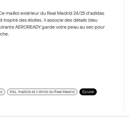
Ce maillot extérieur du Real Madrid 24/25 d'adidas
inspiré des étoiles. Il associe des détails bleu
espirante AEROREADY garde votre peau au sec pour
âche.
ts
Kits, maillots et t-shirts du Real Madrid
Épuisé