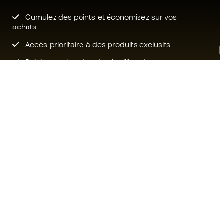
Cumulez des points et économisez sur vos
achats
Accès prioritaire à des produits exclusifs
Rejoignez plus d’un demi-million de
membres.
Besoin d'aide ?
Fútbol Emot
Service client
La communa
Échanges et retours
Rejoignez no
Guide de l'équipement de football
Conditions g
Guide des tailles
Politique de 