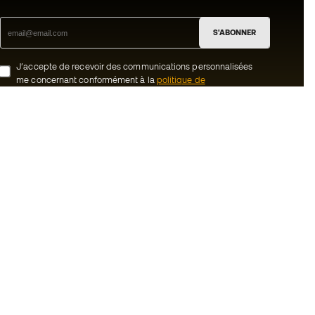
S'ABONNER
J’accepte de recevoir des communications personnalisées
me concernant conformément à la
politique de
confidentialité
de Sports Emotion.
ion
#BeTheBest
uté Member
Chez Sports Emotion, nous encourageons
une culture de vie sportive axée sur le
tre équipe
bien-être total de l’athlète, grâce à un
écosystème construit autour de la
énérales de vente
spécialisation de chacune des marques
qui composent le groupe.
cookies