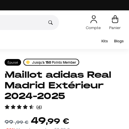
Compte
Panier
Kits
Blogs
Épuisé
Jusqu'à
150
Points Member
Maillot adidas Real
Madrid Extérieur
2024-2025
(
4
)
49
,
99
€
99
,
99
€