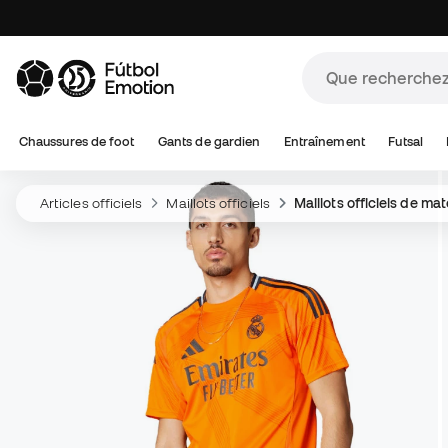
Chaussures de foot
Gants de gardien
Entraînement
Futsal
Articles officiels
Maillots officiels
Maillots officiels de ma