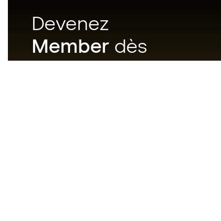
Devenez
Member
dès
maintenant
Téléchargez maintenant
l'application pour les
passionnés du matériel de foot
et profitez d'un achat plus
rapide et pratique.