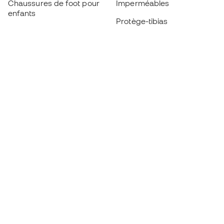
Chaussures de foot pour
Imperméables
enfants
Protège-tibias
Gants pour enfant
Vêtements de gardien de
Chaussures pour enfants
but
Vètements pour enfants
Black Friday
Devenez
Member
dès maintenant
Cumulez des points et économisez sur vos
achats
Accès prioritaire à des produits exclusifs
Rejoignez plus d’un demi-million de membres.