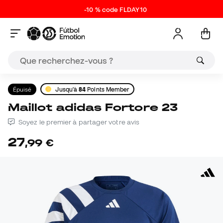
-10 % code FLDAY10
Épuisé
Jusqu'à
84
Points Member
Maillot adidas Fortore 23
Soyez le premier à partager votre avis
27
,
99
€