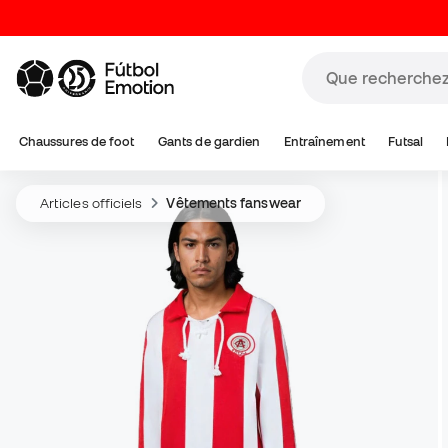
Chaussures de foot
Gants de gardien
Entraînement
Futsal
Articles officiels
Vêtements fanswear