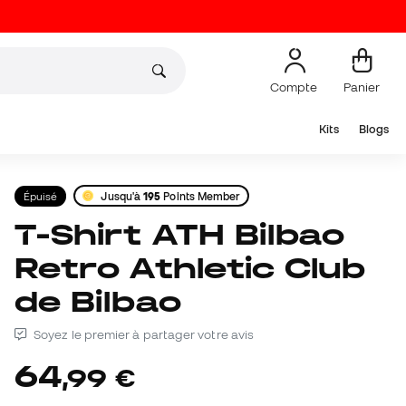
Compte
Panier
Kits
Blogs
Épuisé
Jusqu'à
195
Points Member
T-Shirt ATH Bilbao
Retro Athletic Club
de Bilbao
Soyez le premier à partager votre avis
64
,
99
€