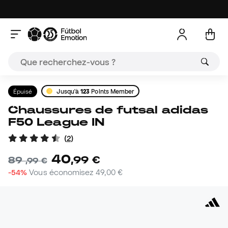
Épuisé
Jusqu'à
123
Points Member
Chaussures de futsal adidas
F50 League IN
(
2
)
40
,
99
€
89
,
99
€
-54%
Vous économisez
49,00 €