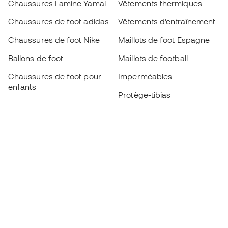
Chaussures Lamine Yamal
Vêtements thermiques
Chaussures de foot adidas
Vêtements d’entraînement
Chaussures de foot Nike
Maillots de foot Espagne
Ballons de foot
Maillots de football
Chaussures de foot pour
Imperméables
enfants
Protège-tibias
Gants pour enfant
Vêtements de gardien de
Chaussures pour enfants
but
Vètements pour enfants
Black Friday
Devenez
Member
dès maintenant