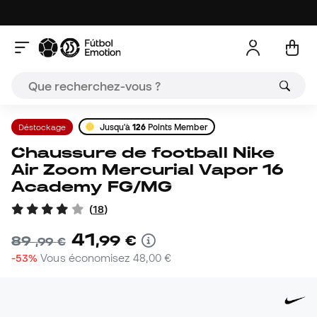
Déstockage
Jusqu'à
126
Points Member
Chaussure de football Nike
Air Zoom Mercurial Vapor 16
Academy FG/MG
(
18
)
41
,
99
€
89
,
99
€
-53%
Vous économisez
48,00 €