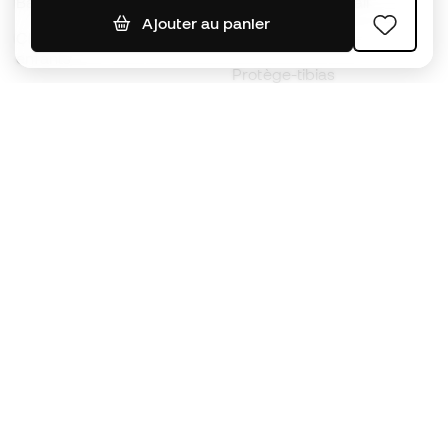
Ballons de foot
Maillots de football
Ajouter au panier
Chaussures de foot pour
Imperméables
enfants
Protège-tibias
Gants pour enfant
Vêtements de gardien de
Chaussures pour enfants
but
Vètements pour enfants
Black Friday
Devenez
Member
dès maintenant
Cumulez des points et économisez sur vos
achats
Accès prioritaire à des produits exclusifs
Rejoignez plus d’un demi-million de membres.