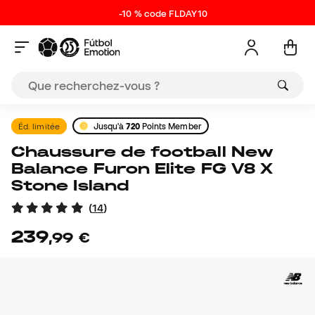
-10 % code FLDAY10
Éd. limitée
Jusqu'à
720
Points Member
Chaussure de football New
Balance Furon Elite FG V8 X
Stone Island
(
14
)
239
,
99
€