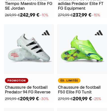
Tiempo Maestro Elite FG
adidas Predator Elite FT
SE Jordan
FG Equipment
242,99 €
237,99 €
269,99 €
−10%
279,99 €
−15%
PROMOTION
ÉD. LIMITÉE
Chaussure de football
Chaussure de football
Predator 94 FG Reverse
F50 Elite FG Tunit
209,99 €
209,99 €
299,99 €
−30%
279,99 €
−25%