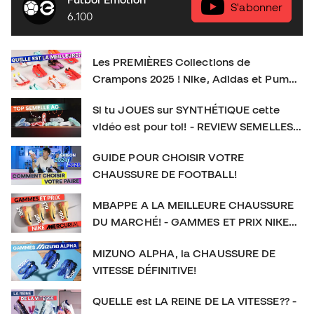
crampons idéaux pour chaque type de joueur. As-tu déjà
S'abonner
6.100
ton modèle préféré ? Donne-nous ton avis en
commentaire et n’oublie pas de t’abonner pour plus de
contenu exclusif sur le football et l’équipement sportif !
Les PREMIÈRES Collections de
👉 Abonne-toi et active la cloche pour plus de contenu
Crampons 2025 ! Nike, Adidas et Puma
foot. SOCIAL : IG :
frappent TRÈS FORT
https://www.instagram.com/futbolemotionfr/ TIKTOK :
Si tu JOUES sur SYNTHÉTIQUE cette
https://www.tiktok.com/@futbolemotionfr Crampons de
vidéo est pour toi! - REVIEW SEMELLES
football : #CramponsDeFootball #Football
AG
GUIDE POUR CHOISIR VOTRE
CHAUSSURE DE FOOTBALL!
MBAPPE A LA MEILLEURE CHAUSSURE
DU MARCHÉ! - GAMMES ET PRIX NIKE
MERCURIAL
MIZUNO ALPHA, la CHAUSSURE DE
VITESSE DÉFINITIVE!
QUELLE est LA REINE DE LA VITESSE?? -