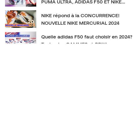
PUMA ULTRA, ADIDAS F50 ET NIKE
MERCURIAL
NIKE répond à la CONCURRENCE!
NOUVELLE NIKE MERCURIAL 2024
Quelle adidas F50 faut choisir en 2024?
Toutes les GAMMES et PRIX!
La CHAUSSURE DE FOOTBALL qu’on
SOUS-ESTIME! New Balance Furon V7+
Sommes-nous face à la MEILLEURE CHAUSSURE DE
VITESSE? - adidas F50 ADVANCEMENT PACK