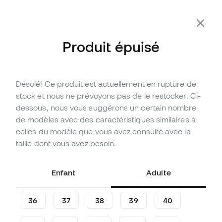
Produit épuisé
Désolé! Ce produit est actuellement en rupture de
Épuisé
Jusqu'à
450
Points Member
stock et nous ne prévoyons pas de le restocker. Ci-
Chaussure de football adidas
dessous, nous vous suggérons un certain nombre
F50+ FG
de modèles avec des caractéristiques similaires à
celles du modèle que vous avez consulté avec la
(
114
)
taille dont vous avez besoin.
149
,
99
€
299
,
99
€
-50%
Vous économisez
150,00 €
Enfant
Adulte
36
37
38
39
40