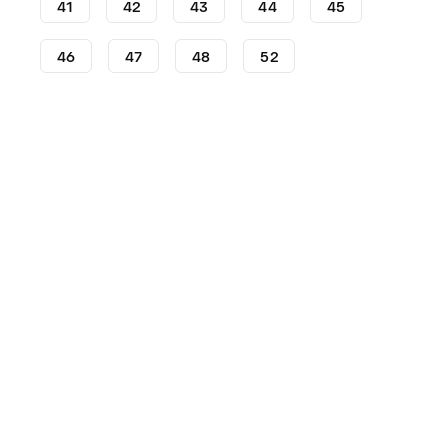
41
42
43
44
45
46
47
48
52
Crampons
Crampons adidas
adidas F50
Crampons