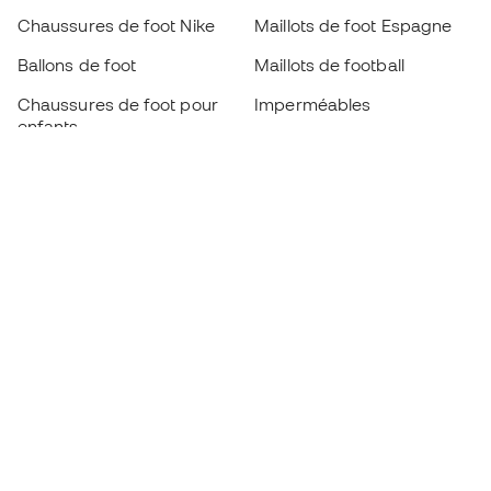
Chaussures de foot Nike
Maillots de foot Espagne
Ballons de foot
Maillots de football
Chaussures de foot pour
Imperméables
enfants
Protège-tibias
Gants pour enfant
Vêtements de gardien de
Chaussures pour enfants
but
Vètements pour enfants
Black Friday
Devenez
Member
dès maintenant
Cumulez des points et économisez sur vos
achats