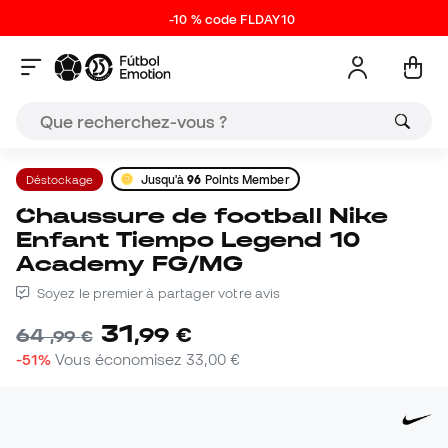
-10 % code FLDAY10
Déstockage
Jusqu'à
96
Points Member
Chaussure de football Nike
Enfant Tiempo Legend 10
Academy FG/MG
Soyez le premier à partager votre avis
31
,
99
€
64
,
99
€
-51%
Vous économisez
33,00 €