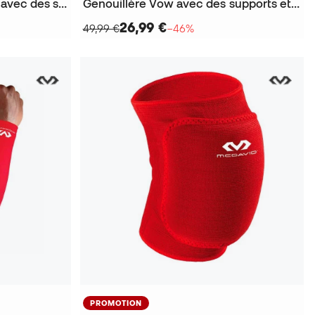
Genouillère Tissu élastique avec des supports en gel
Genouillère Vow avec des supports et bretelles ajustables
26,99 €
49,99 €
−46%
PROMOTION