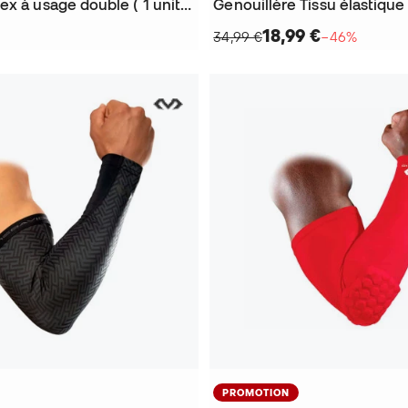
Coudières Hex à usage double ( 1 unité )
18,99 €
34,99 €
−46%
PROMOTION