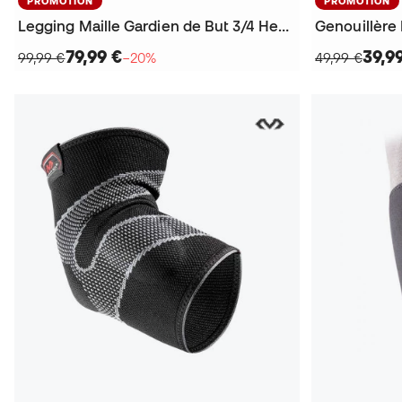
PROMOTION
PROMOTION
Legging Maille Gardien de But 3/4 Hex Guard 2.0
Genouillère
79,99 €
39,9
99,99 €
−20%
49,99 €