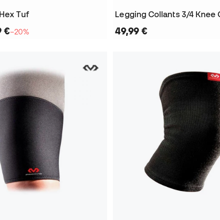
 Hex Tuf
9 €
49,99 €
−20%