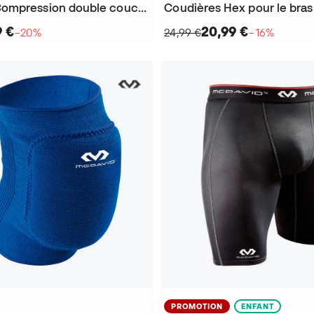
Manchons Compression double couche X-Fitness
Coudières Hex pour le bras
9 €
20,99 €
−20%
24,99 €
−16%
PROMOTION
ENFANT