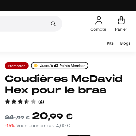
Compte
Panier
Kits
Blogs
Promotion
Jusqu'à
63
Points Member
Coudières McDavid
Hex pour le bras
(
4
)
20
,
99
€
24
,
99
€
-16%
Vous économisez
4,00 €