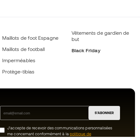
Vêtements de gardien de
Maillots de foot Espagne
but
Maillots de football
Black Friday
Imperméables
Protège-tibias
S'ABONNER
J’accepte de recevoir des communications personnalisées
me concernant conformément à la
politique de
confidentialité
de Sports Emotion.