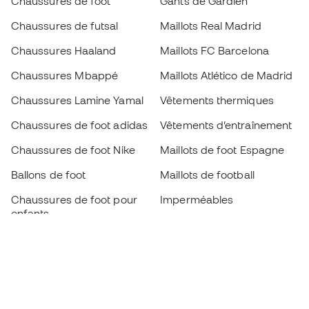
Chaussures de foot
Gants de Gardien
Chaussures de futsal
Maillots Real Madrid
Chaussures Haaland
Maillots FC Barcelona
Chaussures Mbappé
Maillots Atlético de Madrid
Chaussures Lamine Yamal
Vêtements thermiques
Chaussures de foot adidas
Vêtements d’entraînement
Chaussures de foot Nike
Maillots de foot Espagne
Ballons de foot
Maillots de football
Chaussures de foot pour
Imperméables
enfants
Protège-tibias
Gants pour enfant
Vêtements de gardien de
Chaussures pour enfants
but
Vètements pour enfants
Black Friday