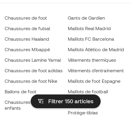
Chaussures de foot
Gants de Gardien
Chaussures de futsal
Maillots Real Madrid
Chaussures Haaland
Maillots FC Barcelona
Chaussures Mbappé
Maillots Atlético de Madrid
Chaussures Lamine Yamal
Vêtements thermiques
Chaussures de foot adidas
Vêtements d’entraînement
Chaussures de foot Nike
Maillots de foot Espagne
Ballons de foot
Maillots de football
Filtrer 150
articles
Chaussures de foot pour
Imperméables
enfants
Protège-tibias
Gants pour enfant
Vêtements de gardien de
Chaussures pour enfants
but