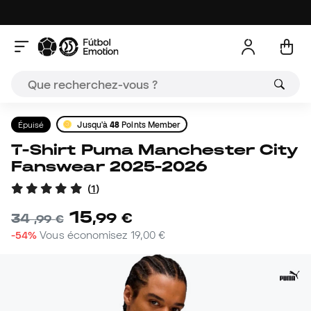
Épuisé
Jusqu'à
48
Points Member
T-Shirt Puma Manchester City
Fanswear 2025-2026
(
1
)
15
,
99
€
34
,
99
€
-54%
Vous économisez
19,00 €