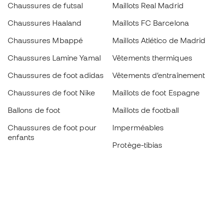
Chaussures de futsal
Maillots Real Madrid
Chaussures Haaland
Maillots FC Barcelona
Chaussures Mbappé
Maillots Atlético de Madrid
Chaussures Lamine Yamal
Vêtements thermiques
Chaussures de foot adidas
Vêtements d’entraînement
Chaussures de foot Nike
Maillots de foot Espagne
Ballons de foot
Maillots de football
Chaussures de foot pour
Imperméables
enfants
Protège-tibias
Gants pour enfant
Vêtements de gardien de
Chaussures pour enfants
but
Vètements pour enfants
Black Friday