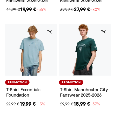
Fanswear 2025-2026
Fanswear 2025-2026
19,99 €
27,99 €
44,99 €
−56%
39,99 €
−30%
PROMOTION
PROMOTION
T-Shirt Essentials
T-Shirt Manchester City
Foundation
Fanswear 2025-2026
19,99 €
18,99 €
22,99 €
−13%
29,99 €
−37%