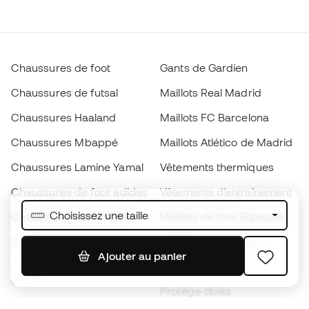
Chaussures de foot
Gants de Gardien
Chaussures de futsal
Maillots Real Madrid
Chaussures Haaland
Maillots FC Barcelona
Chaussures Mbappé
Maillots Atlético de Madrid
Chaussures Lamine Yamal
Vêtements thermiques
Chaussures de foot adidas
Vêtements d’entraînement
Choisissez une taille
Chaussures de foot Nike
Maillots de foot Espagne
Ballons de foot
Maillots de football
Ajouter au panier
Chaussures de foot pour
Imperméables
enfants
Protège-tibias
Gants pour enfant