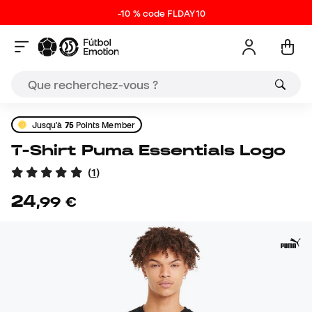
-10 % code FLDAY10
Jusqu'à
75
Points Member
T-Shirt Puma Essentials Logo
(
1
)
24
,
99
€