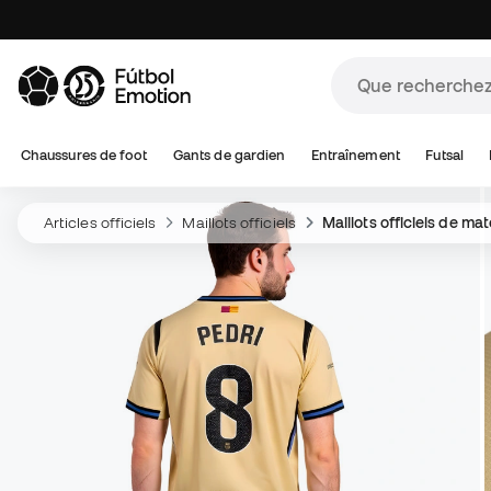
Chaussures de foot
Gants de gardien
Entraînement
Futsal
Articles officiels
Maillots officiels
Maillots officiels de ma